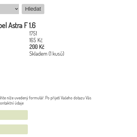
el Astra F 1.6
1751
165 Kč
200 Kč
Skladem (1 kusů)
ňte níže uvedený formulář. Po přijetí Vašeho dotazu Vás
ontaktní údaje