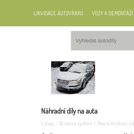
LIKVIDACE AUTOVRAKU
VOZY K DEMONTÁŽI
Ope
Volkswagen Passat 1.9 96KW
Náhradní díly na auta
Eshop
/
Brzdový systém
/
Hlavní brzdový vál