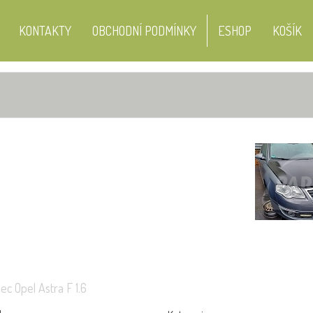
KONTAKTY
OBCHODNÍ PODMÍNKY
ESHOP
KOŠÍK
VOZY K DEMONTÁŽI
l Combo
Lada Samara
Volkswagen Pas
ec Opel Astra F 1.6