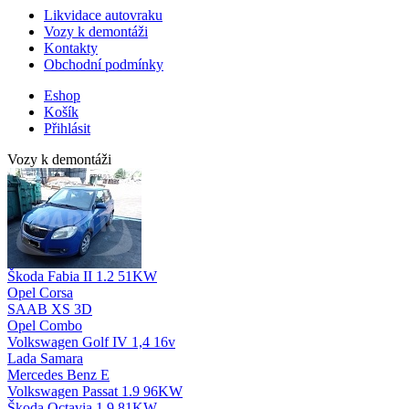
Likvidace autovraku
Vozy k demontáži
Kontakty
Obchodní podmínky
Eshop
Košík
Přihlásit
Vozy k demontáži
Škoda Fabia II 1.2 51KW
Opel Corsa
SAAB XS 3D
Opel Combo
Volkswagen Golf IV 1,4 16v
Lada Samara
Mercedes Benz E
Volkswagen Passat 1.9 96KW
Škoda Octavia 1.9 81KW