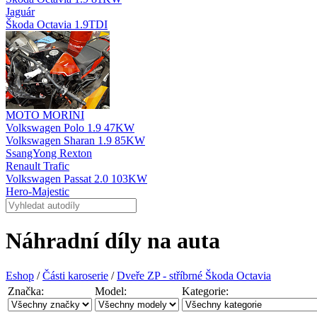
Jaguár
Škoda Octavia 1.9TDI
MOTO MORINI
Volkswagen Polo 1.9 47KW
Volkswagen Sharan 1.9 85KW
SsangYong Rexton
Renault Trafic
Volkswagen Passat 2.0 103KW
Hero-Majestic
Náhradní díly na auta
Eshop
/
Části karoserie
/
Dveře ZP - stříbrné Škoda Octavia
Značka:
Model:
Kategorie: