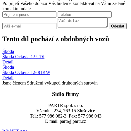
Po přijetí Vašeho dotazu Vás budeme kontaktovat na Vámi zadané
kontaktní údaje
Tento díl pochází z obdobných vozů
Škoda
Škoda Octavia 1.9TDI
Detail
Škoda
Škoda Octavia 1.9 81KW
Detail
Jsme členem Sdružení výkupců druhotných surovin
Sídlo firmy
PARTR spol. s r.o.
Všemina 234, 763 15 Slušovice
Tel.: 577 986 082-3, Fax: 577 986 043
E-mail: partr@partr.cz