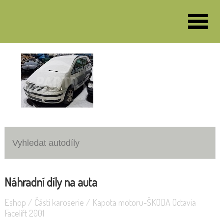
VOZY K DEMONTÁŽI
Škoda Fabia II 1.2 51KW
Volkswagen Sharan 1.9 85KW
Náhradní díly na auta
Eshop
/
Části karoserie
/
Kapota motoru-ŠKODA Octavia
Facelift 2001