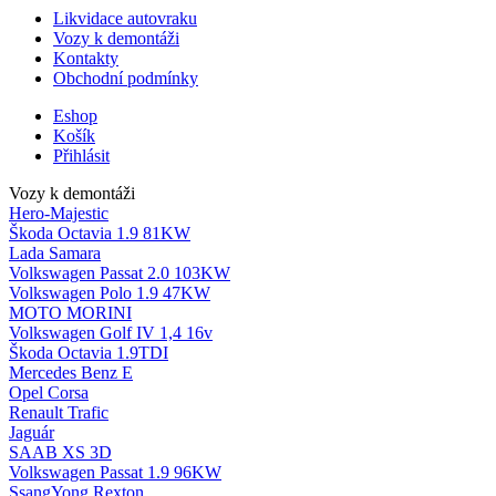
Likvidace autovraku
Vozy k demontáži
Kontakty
Obchodní podmínky
Eshop
Košík
Přihlásit
Vozy k demontáži
Hero-Majestic
Škoda Octavia 1.9 81KW
Lada Samara
Volkswagen Passat 2.0 103KW
Volkswagen Polo 1.9 47KW
MOTO MORINI
Volkswagen Golf IV 1,4 16v
Škoda Octavia 1.9TDI
Mercedes Benz E
Opel Corsa
Renault Trafic
Jaguár
SAAB XS 3D
Volkswagen Passat 1.9 96KW
SsangYong Rexton