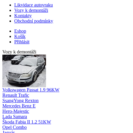
Likvidace autovraku
Vozy k demontáži
Kontakty
Obchodní podmínky
Eshop
Košík
Přihlásit
Vozy k demontáži
Volkswagen Passat 1.9 96KW
Renault Trafic
SsangYong Rexton
Mercedes Benz E
Hero-Majestic
Lada Samara
Škoda Fabia II 1.2 51KW
Opel Combo
Jaguár