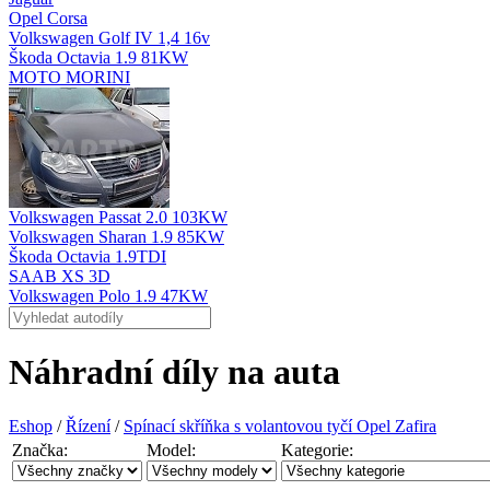
Opel Corsa
Volkswagen Golf IV 1,4 16v
Škoda Octavia 1.9 81KW
MOTO MORINI
Volkswagen Passat 2.0 103KW
Volkswagen Sharan 1.9 85KW
Škoda Octavia 1.9TDI
SAAB XS 3D
Volkswagen Polo 1.9 47KW
Náhradní díly na auta
Eshop
/
Řízení
/
Spínací skříňka s volantovou tyčí Opel Zafira
Značka:
Model:
Kategorie: