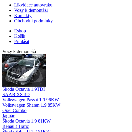
Likvidace autovraku
Vozy k demontáži
Kontakty
Obchodní podmínky
Eshop
Košík
Přihlásit
Vozy k demontáži
Škoda Octavia 1.9TDI
SAAB XS 3D
Volkswagen Passat 1.9 96KW
Volkswagen Sharan 1.9 85KW
Opel Combo
Jaguár
Škoda Octavia 1.9 81KW
Renault Trafic
Škoda Fabia II 1.2 51KW