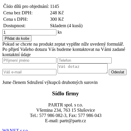
Číslo dílů pro objednání:
1145
Cena bez DPH:
248 Kč
Cena s DPH:
300 Kč
Dostupnost:
Skladem (4 kusů)
ks
Pokud se chcete na produkt zeptat vyplňte níže uvedený formulář.
Po přijetí Vašeho dotazu Vás budeme kontaktovat na Vámi zadané
kontaktní údaje
Jsme členem Sdružení výkupců druhotných surovin
Sídlo firmy
PARTR spol. s r.o.
Všemina 234, 763 15 Slušovice
Tel.: 577 986 082-3, Fax: 577 986 043
E-mail: partr@partr.cz
WANET s.r.o.