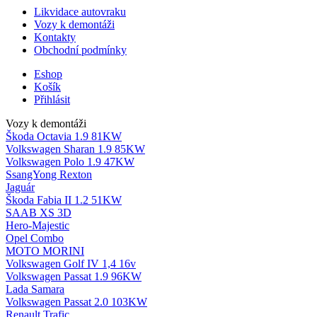
Likvidace autovraku
Vozy k demontáži
Kontakty
Obchodní podmínky
Eshop
Košík
Přihlásit
Vozy k demontáži
Škoda Octavia 1.9 81KW
Volkswagen Sharan 1.9 85KW
Volkswagen Polo 1.9 47KW
SsangYong Rexton
Jaguár
Škoda Fabia II 1.2 51KW
SAAB XS 3D
Hero-Majestic
Opel Combo
MOTO MORINI
Volkswagen Golf IV 1,4 16v
Volkswagen Passat 1.9 96KW
Lada Samara
Volkswagen Passat 2.0 103KW
Renault Trafic