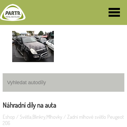
VOZY K DEMONTÁŽI
Volkswagen Sharan 1.9 85KW
SsangYong Rexton
Náhradní díly na auta
Eshop
/
Světla,Blinkry,Mlhovky
/
Zadní mlhové světlo Peugeot
206