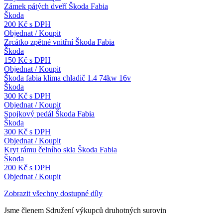
Zámek pátých dveří Škoda Fabia
Škoda
200 Kč s DPH
Objednat / Koupit
Zrcátko zpětné vnitřní Škoda Fabia
Škoda
150 Kč s DPH
Objednat / Koupit
Škoda fabia klima chladič 1.4 74kw 16v
Škoda
300 Kč s DPH
Objednat / Koupit
Spojkový pedál Škoda Fabia
Škoda
300 Kč s DPH
Objednat / Koupit
Kryt rámu čelního skla Škoda Fabia
Škoda
200 Kč s DPH
Objednat / Koupit
Zobrazit všechny dostupné díly
Jsme členem Sdružení výkupců druhotných surovin