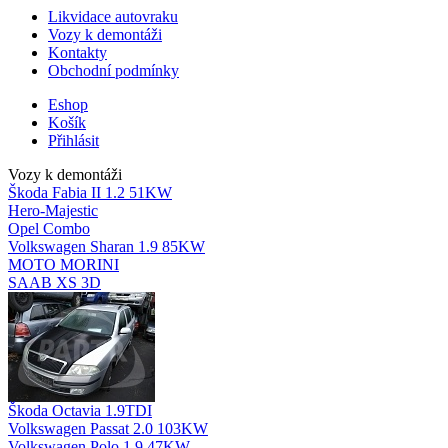
Likvidace autovraku
Vozy k demontáži
Kontakty
Obchodní podmínky
Eshop
Košík
Přihlásit
Vozy k demontáži
Škoda Fabia II 1.2 51KW
Hero-Majestic
Opel Combo
Volkswagen Sharan 1.9 85KW
MOTO MORINI
SAAB XS 3D
Škoda Octavia 1.9TDI
Volkswagen Passat 2.0 103KW
Volkswagen Polo 1.9 47KW