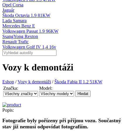
Opel Corsa
Jaguár
Škoda Octavia 1.9 81KW
Lada Samara
Mercedes Benz E
Volkswagen Passat 1.9 96KW
SsangYong Rexton
Renault Trafic
Volkswagen Golf IV 1,4 16v
Vozy k demontáži
Eshop
/
Vozy k demontáži
/
Škoda Fabia II 1.2 51KW
Značka:
Model:
Popis:
Fotografie byly pořízeny při příjmu vozu. Součastný
stav již nemusí odpovídat fotografiím.