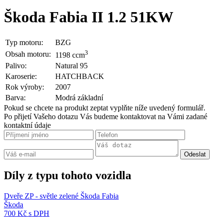
Škoda Fabia II 1.2 51KW
Typ motoru:
BZG
3
Obsah motoru:
1198 ccm
Palivo:
Natural 95
Karoserie:
HATCHBACK
Rok výroby:
2007
Barva:
Modrá základní
Pokud se chcete na produkt zeptat vyplňte níže uvedený formulář.
Po přijetí Vašeho dotazu Vás budeme kontaktovat na Vámi zadané
kontaktní údaje
Díly z typu tohoto vozidla
Dveře ZP - světle zelené Škoda Fabia
Škoda
700 Kč s DPH