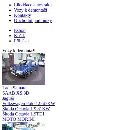
Likvidace autovraku
Vozy k demontáži
Kontakty
Obchodní podmínky
Eshop
Košík
Přihlásit
Vozy k demontáži
Lada Samara
SAAB XS 3D
Jaguár
Volkswagen Polo 1.9 47KW
Škoda Octavia 1.9 81KW
Škoda Octavia 1.9TDI
MOTO MORINI