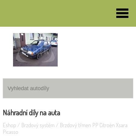
VOZY K DEMONTÁŽI
Opel Corsa
Lada Samara
Náhradní díly na auta
Eshop
/
Brzdový systém
/
Brzdový třmen PP Citroën Xsara
Picasso