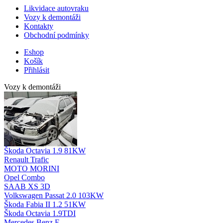
Likvidace autovraku
Vozy k demontáži
Kontakty
Obchodní podmínky
Eshop
Košík
Přihlásit
Vozy k demontáži
Škoda Octavia 1.9 81KW
Renault Trafic
MOTO MORINI
Opel Combo
SAAB XS 3D
Volkswagen Passat 2.0 103KW
Škoda Fabia II 1.2 51KW
Škoda Octavia 1.9TDI
Mercedes Benz E