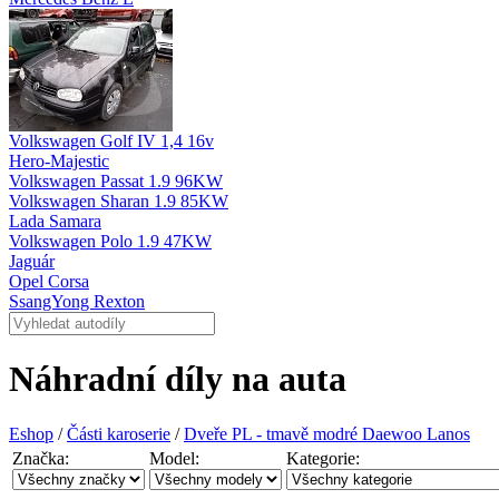
Volkswagen Golf IV 1,4 16v
Hero-Majestic
Volkswagen Passat 1.9 96KW
Volkswagen Sharan 1.9 85KW
Lada Samara
Volkswagen Polo 1.9 47KW
Jaguár
Opel Corsa
SsangYong Rexton
Náhradní díly na auta
Eshop
/
Části karoserie
/
Dveře PL - tmavě modré Daewoo Lanos
Značka:
Model:
Kategorie: