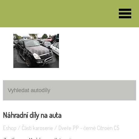
VOZY K DEMONTÁŽI
Opel Combo
SsangYong Rexton
Náhradní díly na auta
Eshop
/
Části karoserie
/
Dveře PP - černé Citroën C5