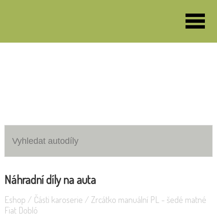
VOZY K DEMONTÁŽI
MOTO MORINI
Škoda Fabia II 1.2 51KW
Náhradní díly na auta
Eshop
/
Části karoserie
/
Zrcátko manuální PL - šedé matné
Fiat Dobló