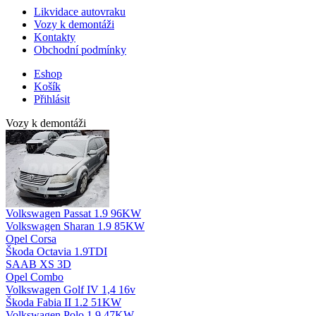
Likvidace autovraku
Vozy k demontáži
Kontakty
Obchodní podmínky
Eshop
Košík
Přihlásit
Vozy k demontáži
Volkswagen Passat 1.9 96KW
Volkswagen Sharan 1.9 85KW
Opel Corsa
Škoda Octavia 1.9TDI
SAAB XS 3D
Opel Combo
Volkswagen Golf IV 1,4 16v
Škoda Fabia II 1.2 51KW
Volkswagen Polo 1.9 47KW