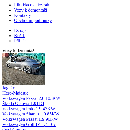
Likvidace autovraku
Vozy k demontáži
Kontakty
Obchodní podmínky
Eshop
Košík
Přihlásit
Vozy k demontáži
Jaguár
Hero-Majestic
Volkswagen Passat 2.0 103KW
Škoda Octavia 1.9TDI
Volkswagen Polo 1.9 47KW
Volkswagen Sharan 1.9 85KW
Volkswagen Passat 1.9 96KW
Volkswagen Golf IV 1,4 16v
Opel Combo