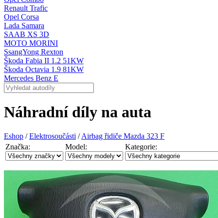
Renault Trafic
Opel Corsa
Lada Samara
SAAB XS 3D
MOTO MORINI
SsangYong Rexton
Škoda Fabia II 1.2 51KW
Škoda Octavia 1.9 81KW
Mercedes Benz E
Náhradní díly na auta
Eshop
/
Elektrosoučásti
/
Airbag řidiče Mazda 323 F
Značka:
Model:
Kategorie: