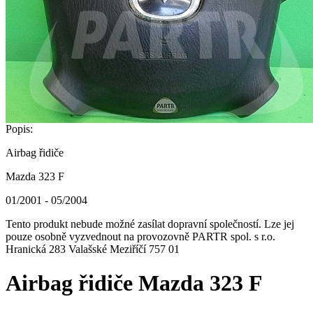
Popis:
Airbag řidiče
Mazda 323 F
01/2001 - 05/2004
Tento produkt nebude možné zasílat dopravní společností. Lze jej
pouze osobně vyzvednout na provozovně PARTR spol. s r.o.
Hranická 283 Valašské Meziříčí 757 01
Airbag řidiče Mazda 323 F