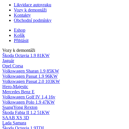
Likvidace autovraku
Vozy k demontáži
Kontakty
Obchodní podmínky
Eshop
Košík
Přihlásit
Vozy k demontáži
Škoda Octavia 1.9 81KW
Jaguár
Opel Corsa
Volkswagen Sharan 1.9 85KW
Volkswagen Passat 1.9 96KW
Volkswagen Passat 2.0 103KW
Hero-Majestic
Mercedes Benz E
Volkswagen Golf IV 1,4 16v
Volkswagen Polo 1.9 47KW
SsangYong Rexton
Škoda Fabia II 1.2 51KW
SAAB XS 3D
Lada Samara
Škoda Octavia 1.9TDI