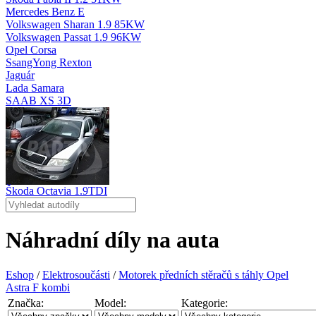
Mercedes Benz E
Volkswagen Sharan 1.9 85KW
Volkswagen Passat 1.9 96KW
Opel Corsa
SsangYong Rexton
Jaguár
Lada Samara
SAAB XS 3D
Škoda Octavia 1.9TDI
Náhradní díly na auta
Eshop
/
Elektrosoučásti
/
Motorek předních stěračů s táhly Opel
Astra F kombi
Značka:
Model:
Kategorie: