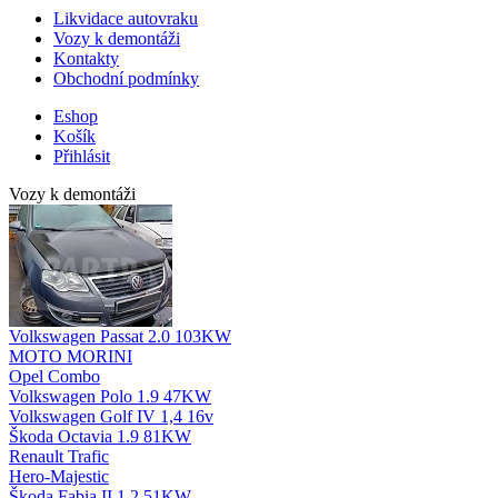
Likvidace autovraku
Vozy k demontáži
Kontakty
Obchodní podmínky
Eshop
Košík
Přihlásit
Vozy k demontáži
Volkswagen Passat 2.0 103KW
MOTO MORINI
Opel Combo
Volkswagen Polo 1.9 47KW
Volkswagen Golf IV 1,4 16v
Škoda Octavia 1.9 81KW
Renault Trafic
Hero-Majestic
Škoda Fabia II 1.2 51KW