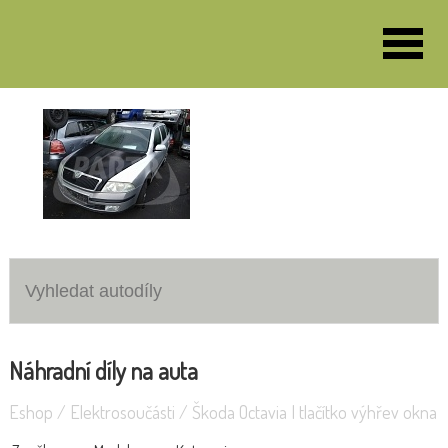
VOZY K DEMONTÁŽI
Volkswagen Passat 2.0 103KW
Škoda Octavia 1.9TDI
Náhradní díly na auta
Eshop
/
Elektrosoučásti
/
Škoda Octavia I tlačítko výhřev okna