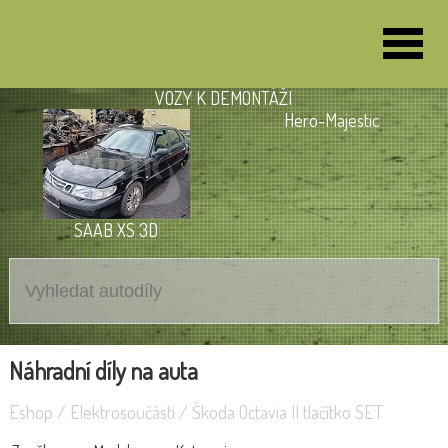
VOZY K DEMONTÁŽI
Hero-Majestic
SAAB XS 3D
Náhradní díly na auta
Eshop
/
Elektrosoučásti
/
Škoda Octavia II tlačítko SET