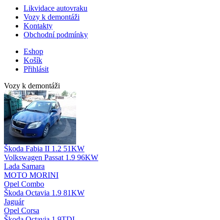
Likvidace autovraku
Vozy k demontáži
Kontakty
Obchodní podmínky
Eshop
Košík
Přihlásit
Vozy k demontáži
Škoda Fabia II 1.2 51KW
Volkswagen Passat 1.9 96KW
Lada Samara
MOTO MORINI
Opel Combo
Škoda Octavia 1.9 81KW
Jaguár
Opel Corsa
Škoda Octavia 1.9TDI