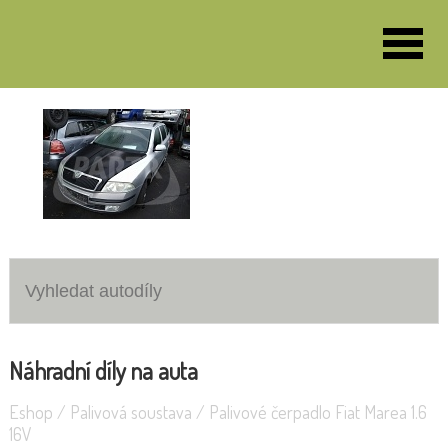
VOZY K DEMONTÁŽI
Jaguár
Škoda Octavia 1.9TDI
Náhradní díly na auta
Eshop
/
Palivová soustava
/
Palivové čerpadlo Fiat Marea 1.6
16V