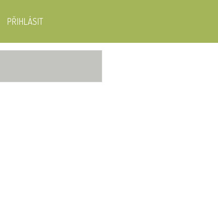
PŘIHLÁSIT
S 3D
SsangYong Rexton