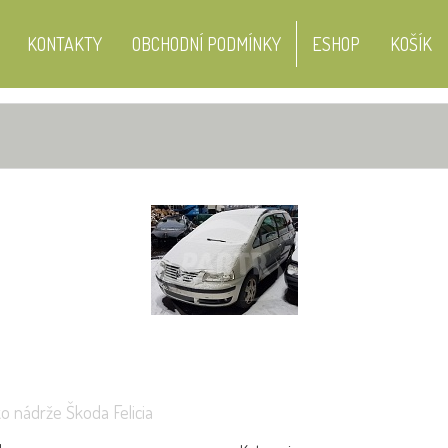
KONTAKTY
OBCHODNÍ PODMÍNKY
ESHOP
KOŠÍK
VOZY K DEMONTÁŽI
a II 1.2 51KW
SAAB X
Volkswagen Sharan 1.9 85KW
o nádrže Škoda Felicia