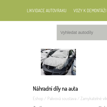
LIKVIDACE AUTOVRAKU
VOZY K DEMONTÁŽI
Škoda Fabi
Volkswagen Polo 1.9 47KW
Náhradní díly na auta
Eshop
/
Palivová soustava
/
Zamykatelné vík