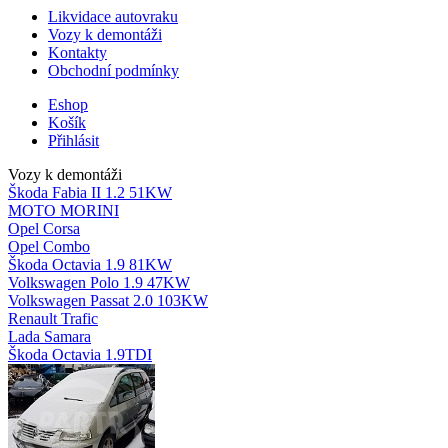
Likvidace autovraku
Vozy k demontáži
Kontakty
Obchodní podmínky
Eshop
Košík
Přihlásit
Vozy k demontáži
Škoda Fabia II 1.2 51KW
MOTO MORINI
Opel Corsa
Opel Combo
Škoda Octavia 1.9 81KW
Volkswagen Polo 1.9 47KW
Volkswagen Passat 2.0 103KW
Renault Trafic
Lada Samara
Škoda Octavia 1.9TDI