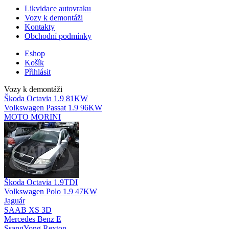
Likvidace autovraku
Vozy k demontáži
Kontakty
Obchodní podmínky
Eshop
Košík
Přihlásit
Vozy k demontáži
Škoda Octavia 1.9 81KW
Volkswagen Passat 1.9 96KW
MOTO MORINI
Škoda Octavia 1.9TDI
Volkswagen Polo 1.9 47KW
Jaguár
SAAB XS 3D
Mercedes Benz E
SsangYong Rexton