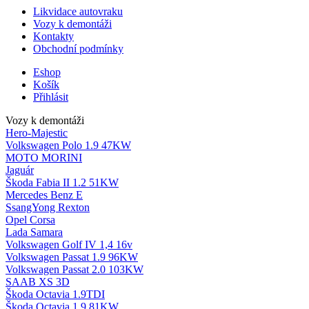
Likvidace autovraku
Vozy k demontáži
Kontakty
Obchodní podmínky
Eshop
Košík
Přihlásit
Vozy k demontáži
Hero-Majestic
Volkswagen Polo 1.9 47KW
MOTO MORINI
Jaguár
Škoda Fabia II 1.2 51KW
Mercedes Benz E
SsangYong Rexton
Opel Corsa
Lada Samara
Volkswagen Golf IV 1,4 16v
Volkswagen Passat 1.9 96KW
Volkswagen Passat 2.0 103KW
SAAB XS 3D
Škoda Octavia 1.9TDI
Škoda Octavia 1.9 81KW