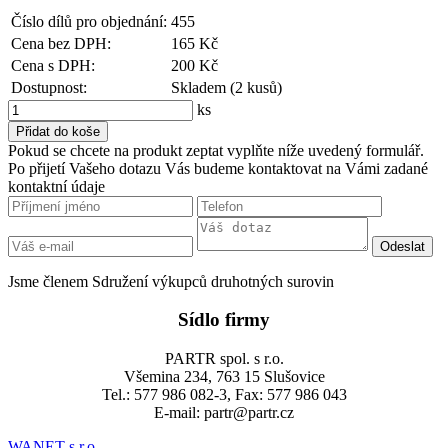
Číslo dílů pro objednání:
455
Cena bez DPH:
165 Kč
Cena s DPH:
200 Kč
Dostupnost:
Skladem (2 kusů)
ks
Pokud se chcete na produkt zeptat vyplňte níže uvedený formulář.
Po přijetí Vašeho dotazu Vás budeme kontaktovat na Vámi zadané
kontaktní údaje
Jsme členem Sdružení výkupců druhotných surovin
Sídlo firmy
PARTR spol. s r.o.
Všemina 234, 763 15 Slušovice
Tel.: 577 986 082-3, Fax: 577 986 043
E-mail: partr@partr.cz
WANET s.r.o.