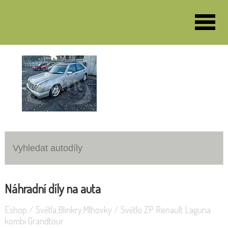
VOZY K DEMONTÁŽI
Volkswagen Golf IV 1,4 16v
Mercedes Benz E
Náhradní díly na auta
Eshop
/
Světla,Blinkry,Mlhovky
/
Světlo ZP Renault Laguna
kombi Grandtour