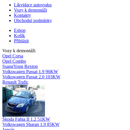
Likvidace autovraku
Vozy k demontáži
Kontakty
Obchodní podmínky
Eshop
Košík
Přihlásit
Vozy k demontáži
Opel Corsa
Opel Combo
SsangYong Rexton
Volkswagen Passat 1.9 96KW
Volkswagen Passat 2.0 103KW
Renault Trafic
Škoda Fabia II 1.2 51KW
Volkswagen Sharan 1.9 85KW
Jaguár